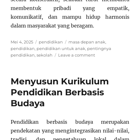
membentuk pribadi yang empatik,
komunikatif, dan mampu hidup harmonis
dalam masyarakat yang beragam.
Posted
Categories
Tags
Mei 4, 2025
pendidikan
masa depan anak
,
on
pendidikan
,
pendidikan untuk anak
,
pentingnya
on
pendidikan
,
sekolah
Leave a comment
Mengajarkan
Keterampilan
Penyelesaian
Menyusun Kurikulum
Konflik
di
Pendidikan Berbasis
Sekolah
Budaya
Pendidikan berbasis budaya merupakan
pendekatan yang mengintegrasikan nilai-nilai,
tradisi, dan pengetahuan lokal dalam