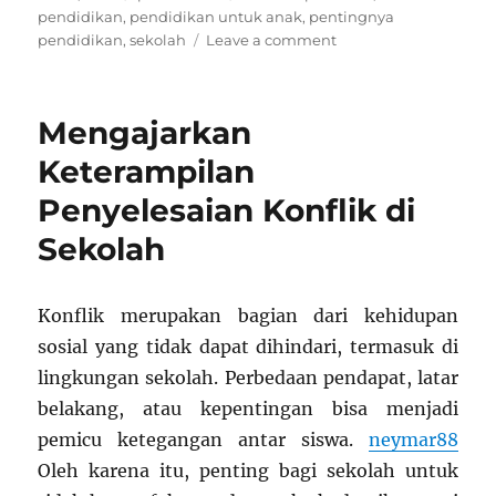
on
pendidikan
,
pendidikan untuk anak
,
pentingnya
on
pendidikan
,
sekolah
Leave a comment
Pendidikan
untuk
Menumbuhkan
Mengajarkan
Rasa
Nasionalisme
Keterampilan
Penyelesaian Konflik di
Sekolah
Konflik merupakan bagian dari kehidupan
sosial yang tidak dapat dihindari, termasuk di
lingkungan sekolah. Perbedaan pendapat, latar
belakang, atau kepentingan bisa menjadi
pemicu ketegangan antar siswa.
neymar88
Oleh karena itu, penting bagi sekolah untuk