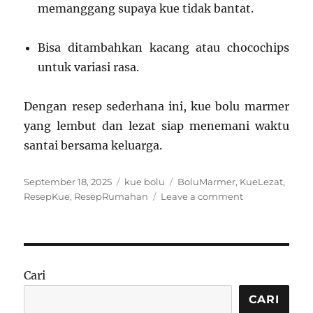
memanggang supaya kue tidak bantat.
Bisa ditambahkan kacang atau chocochips
untuk variasi rasa.
Dengan resep sederhana ini, kue bolu marmer
yang lembut dan lezat siap menemani waktu
santai bersama keluarga.
Posted
Categories
Tags
September 18, 2025
kue bolu
BoluMarmer
,
KueLezat
,
on
on
ResepKue
,
ResepRumahan
Leave a comment
Resep
Kue
Bolu
Marmer
Lezat,
Cari
Lembut,
dan
CARI
Mudah