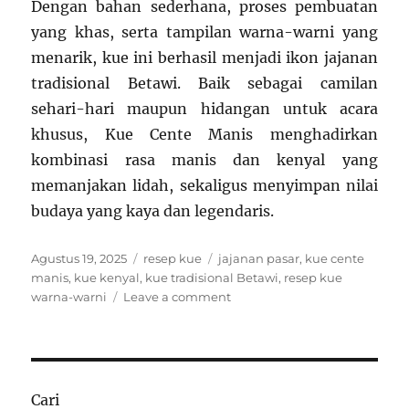
Dengan bahan sederhana, proses pembuatan
yang khas, serta tampilan warna-warni yang
menarik, kue ini berhasil menjadi ikon jajanan
tradisional Betawi. Baik sebagai camilan
sehari-hari maupun hidangan untuk acara
khusus, Kue Cente Manis menghadirkan
kombinasi rasa manis dan kenyal yang
memanjakan lidah, sekaligus menyimpan nilai
budaya yang kaya dan legendaris.
Posted
Categories
Tags
Agustus 19, 2025
resep kue
jajanan pasar
,
kue cente
on
manis
,
kue kenyal
,
kue tradisional Betawi
,
resep kue
on
warna-warni
Leave a comment
Resep
Kue
Cente
Manis
Betawi:
Cari