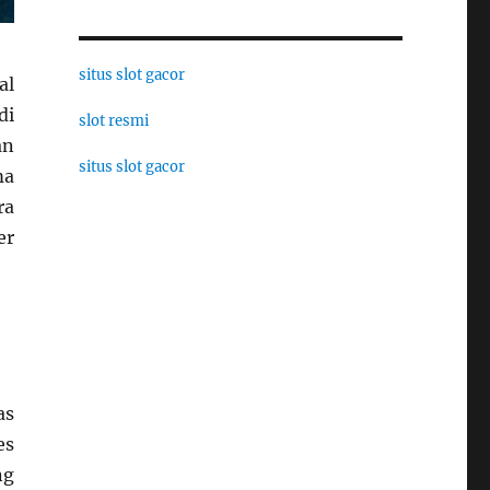
situs slot gacor
al
di
slot resmi
an
situs slot gacor
ma
ra
er
as
es
ng