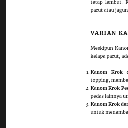
tetap lembut. 
parut atau jagu
VARIAN K
Meskipun Kanom 
kelapa parut, ad
Kanom Krok d
topping, member
Kanom Krok Pe
pedas lainnya u
Kanom Krok de
untuk menambah 