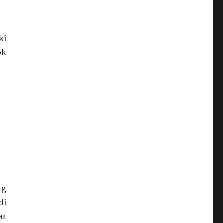
ki
ok
ng
di
at