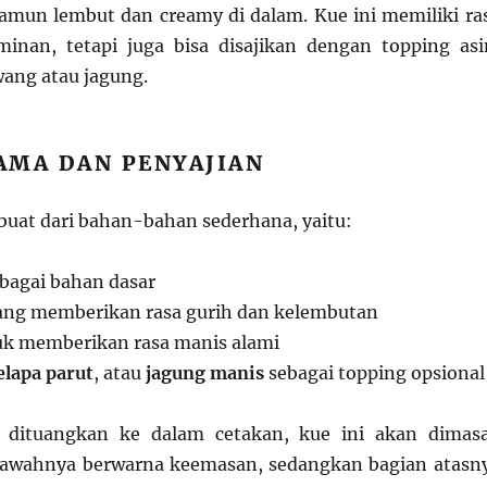
namun lembut dan creamy di dalam. Kue ini memiliki ra
inan, tetapi juga bisa disajikan dengan topping asi
wang atau jagung.
AMA DAN PENYAJIAN
uat dari bahan-bahan sederhana, yaitu:
bagai bahan dasar
ng memberikan rasa gurih dan kelembutan
k memberikan rasa manis alami
elapa parut
, atau
jagung manis
sebagai topping opsional
 dituangkan ke dalam cetakan, kue ini akan dimas
bawahnya berwarna keemasan, sedangkan bagian atasn