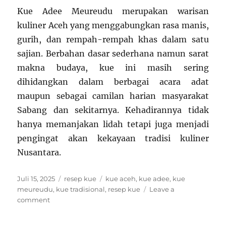
Kue Adee Meureudu merupakan warisan
kuliner Aceh yang menggabungkan rasa manis,
gurih, dan rempah-rempah khas dalam satu
sajian. Berbahan dasar sederhana namun sarat
makna budaya, kue ini masih sering
dihidangkan dalam berbagai acara adat
maupun sebagai camilan harian masyarakat
Sabang dan sekitarnya. Kehadirannya tidak
hanya memanjakan lidah tetapi juga menjadi
pengingat akan kekayaan tradisi kuliner
Nusantara.
Posted
Categories
Tags
Juli 15, 2025
resep kue
kue aceh
,
kue adee
,
kue
on
meureudu
,
kue tradisional
,
resep kue
Leave a
on
comment
Resep
Kue