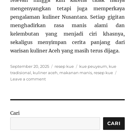
mengenyangkan tetapi juga memperkaya
pengalaman kuliner Nusantara. Setiap gigitan
menghadirkan rasa manis alami dan
kelembutan yang menjadi ciri khasnya,
sekaligus menyimpan cerita panjang dari
warisan kuliner Aceh yang masih terus dijaga.
Posted
Categories
Tags
September 20, 2025
resep kue
kue peuyeum
,
kue
on
tradisional
,
kuliner aceh
,
makanan manis
,
resep kue
on
Leave a comment
Resep
Kue
Peuyeum
Khas
Aceh:
Cari
Lembut
dan
CARI
Manis