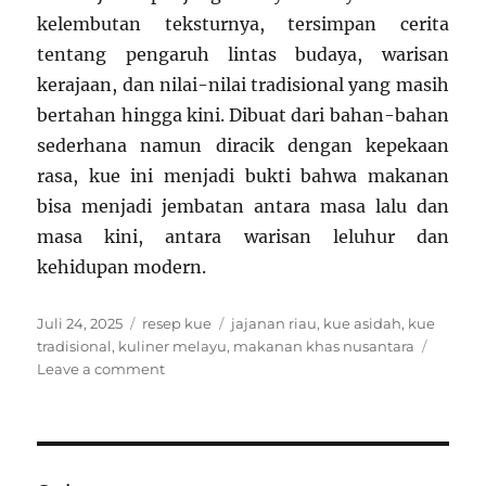
kelembutan teksturnya, tersimpan cerita
tentang pengaruh lintas budaya, warisan
kerajaan, dan nilai-nilai tradisional yang masih
bertahan hingga kini. Dibuat dari bahan-bahan
sederhana namun diracik dengan kepekaan
rasa, kue ini menjadi bukti bahwa makanan
bisa menjadi jembatan antara masa lalu dan
masa kini, antara warisan leluhur dan
kehidupan modern.
Posted
Categories
Tags
Juli 24, 2025
resep kue
jajanan riau
,
kue asidah
,
kue
on
tradisional
,
kuliner melayu
,
makanan khas nusantara
on
Leave a comment
Resep
Kue
Asidah
Riau:
Perpaduan