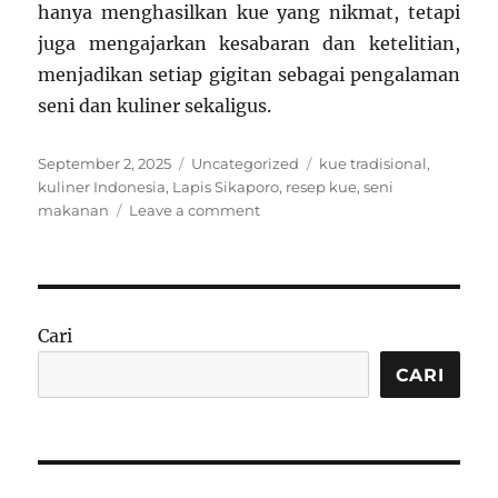
hanya menghasilkan kue yang nikmat, tetapi
juga mengajarkan kesabaran dan ketelitian,
menjadikan setiap gigitan sebagai pengalaman
seni dan kuliner sekaligus.
Posted
Categories
Tags
September 2, 2025
Uncategorized
kue tradisional
,
on
kuliner Indonesia
,
Lapis Sikaporo
,
resep kue
,
seni
on
makanan
Leave a comment
Resep
Lapis
Sikaporo:
Warna,
Cerita,
Cari
dan
Seni
CARI
dalam
Setiap
Gigitan