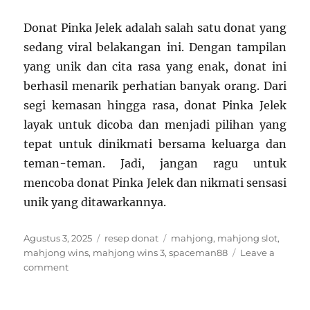
Donat Pinka Jelek adalah salah satu donat yang
sedang viral belakangan ini. Dengan tampilan
yang unik dan cita rasa yang enak, donat ini
berhasil menarik perhatian banyak orang. Dari
segi kemasan hingga rasa, donat Pinka Jelek
layak untuk dicoba dan menjadi pilihan yang
tepat untuk dinikmati bersama keluarga dan
teman-teman. Jadi, jangan ragu untuk
mencoba donat Pinka Jelek dan nikmati sensasi
unik yang ditawarkannya.
Posted
Categories
Tags
Agustus 3, 2025
resep donat
mahjong
,
mahjong slot
,
on
mahjong wins
,
mahjong wins 3
,
spaceman88
Leave a
on
comment
Rahasia
Kelezatan
Donat