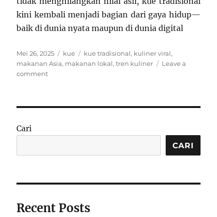
tidak menghilangkan nilai asli, kue tradisional
kini kembali menjadi bagian dari gaya hidup—
baik di dunia nyata maupun di dunia digital
Posted
Categories
Tags
Mei 26, 2025
kue
kue tradisional
,
kuliner viral
,
on
makanan Asia
,
makanan lokal
,
tren kuliner
Leave a
on
comment
Tren
Kue
Tradisional
Kembali
Naik
Cari
Daun:
Dari
CARI
TikTok
ke
Meja
Makan
Recent Posts