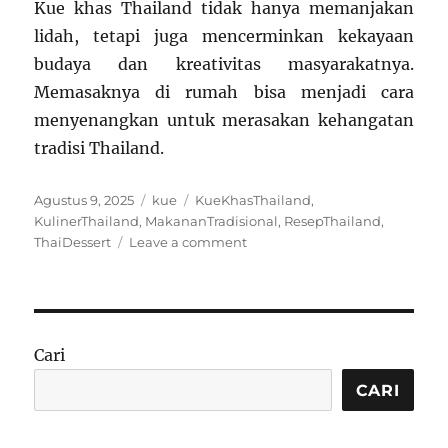
Kue khas Thailand tidak hanya memanjakan
lidah, tetapi juga mencerminkan kekayaan
budaya dan kreativitas masyarakatnya.
Memasaknya di rumah bisa menjadi cara
menyenangkan untuk merasakan kehangatan
tradisi Thailand.
Posted
Categories
Tags
Agustus 9, 2025
kue
KueKhasThailand
,
on
KulinerThailand
,
MakananTradisional
,
ResepThailand
,
on
ThaiDessert
Leave a comment
Resep
Kue
Khas
Thailand
yang
Cari
Menggugah
Selera
CARI