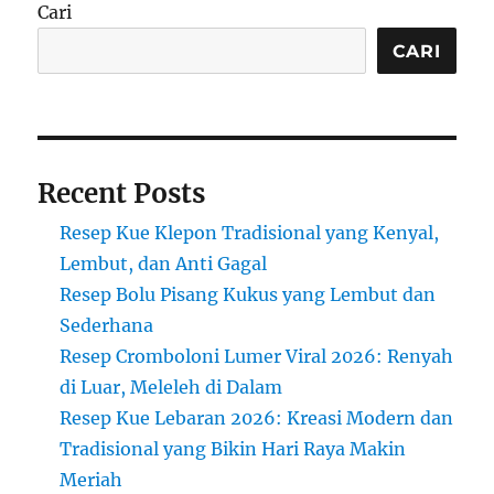
Kuline
Cari
Manis
dari
CARI
Perpa
Buday
Indone
Belan
Recent Posts
Resep Kue Klepon Tradisional yang Kenyal,
Lembut, dan Anti Gagal
Resep Bolu Pisang Kukus yang Lembut dan
Sederhana
Resep Cromboloni Lumer Viral 2026: Renyah
di Luar, Meleleh di Dalam
Resep Kue Lebaran 2026: Kreasi Modern dan
Tradisional yang Bikin Hari Raya Makin
Meriah