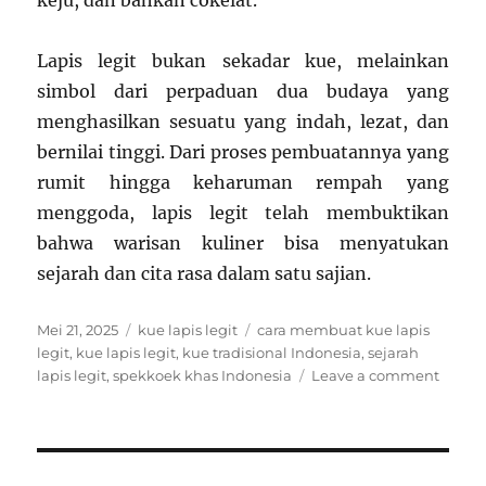
keju, dan bahkan cokelat.
Lapis legit bukan sekadar kue, melainkan
simbol dari perpaduan dua budaya yang
menghasilkan sesuatu yang indah, lezat, dan
bernilai tinggi. Dari proses pembuatannya yang
rumit hingga keharuman rempah yang
menggoda, lapis legit telah membuktikan
bahwa warisan kuliner bisa menyatukan
sejarah dan cita rasa dalam satu sajian.
Posted
Categories
Tags
Mei 21, 2025
kue lapis legit
cara membuat kue lapis
on
legit
,
kue lapis legit
,
kue tradisional Indonesia
,
sejarah
on
lapis legit
,
spekkoek khas Indonesia
Leave a comment
Kue
Lapis
Legit:
Waris