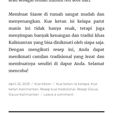
atau sebagai teman minum teh sore hari.
Membuat Siauw di rumah sangat mudah dan
menyenangkan. Kue ketan isi kelapa parut
manis ini tidak hanya enak, tetapi juga
menyimpan banyak kenangan dan tradisi khas
Kalimantan yang bisa dinikmati oleh siapa saja.
Dengan mengikuti resep ini, Anda dapat
menikmati camilan tradisional yang lezat dan
membuatnya sendiri di dapur Anda. Selamat
mencoba!
Posted
Categories
Tags
April 22, 2025
Kue Ketan
Kue ketan isi kelapa
,
Kue
on
ketan Kalimantan
,
Resep kue tradisional
,
Resep Siauw
,
on
Siauw Kalimantan
Leave a comment
Resep
Siauw:
Kue