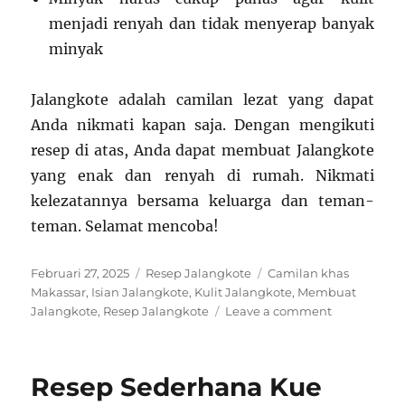
menjadi renyah dan tidak menyerap banyak
minyak
Jalangkote adalah camilan lezat yang dapat
Anda nikmati kapan saja. Dengan mengikuti
resep di atas, Anda dapat membuat Jalangkote
yang enak dan renyah di rumah. Nikmati
kelezatannya bersama keluarga dan teman-
teman. Selamat mencoba!
Posted
Categories
Tags
Februari 27, 2025
Resep Jalangkote
Camilan khas
on
Makassar
,
Isian Jalangkote
,
Kulit Jalangkote
,
Membuat
on
Jalangkote
,
Resep Jalangkote
Leave a comment
Resep
Jalangkote:
Camilan
Resep Sederhana Kue
Lezat
Khas