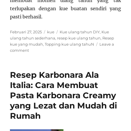
membuat momen ulang tahun yang tak
terlupakan dengan kue buatan sendiri yang
pasti berhasil.
Posted
Categories
Tags
Februari 27, 2025
kue
Kue ulang tahun DIY
,
Kue
on
ulang tahun sederhana
,
resep kue ulang tahun
,
Resep
kue yang mudah
,
Topping kue ulang tahuN
Leave a
on
comment
Resep
Sederhana
Kue
Resep Karbonara Ala
Ulang
Tahun
Italia: Cara Membuat
yang
Pasta Karbonara Creamy
Pasti
Berhasil
yang Lezat dan Mudah di
Rumah