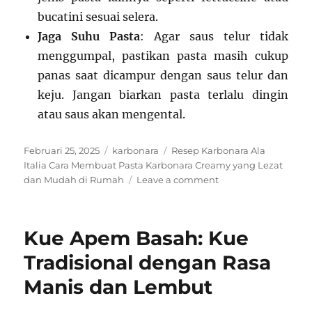
bucatini sesuai selera.
Jaga Suhu Pasta
: Agar saus telur tidak
menggumpal, pastikan pasta masih cukup
panas saat dicampur dengan saus telur dan
keju. Jangan biarkan pasta terlalu dingin
atau saus akan mengental.
Posted
Categories
Tags
Februari 25, 2025
karbonara
Resep Karbonara Ala
on
Italia Cara Membuat Pasta Karbonara Creamy yang Lezat
on
dan Mudah di Rumah
Leave a comment
Resep
Karbonara
Ala
Kue Apem Basah: Kue
Italia:
Cara
Tradisional dengan Rasa
Membuat
Manis dan Lembut
Pasta
Karbonara
Creamy