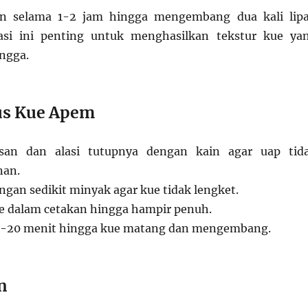
n selama 1-2 jam hingga mengembang dua kali lipa
asi ini penting untuk menghasilkan tekstur kue ya
ngga.
us Kue Apem
san dan alasi tutupnya dengan kain agar uap tid
nan.
ngan sedikit minyak agar kue tidak lengket.
e dalam cetakan hingga hampir penuh.
5-20 menit hingga kue matang dan mengembang.
n