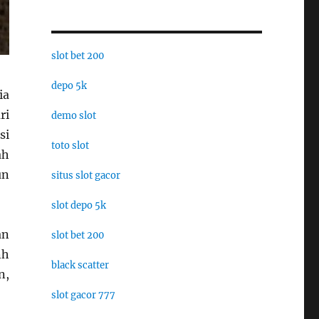
slot bet 200
depo 5k
ia
ri
demo slot
si
toto slot
ah
un
situs slot gacor
slot depo 5k
an
slot bet 200
nh
black scatter
n,
slot gacor 777