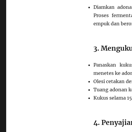
Diamkan adona
Proses ferment
empuk dan bero
3. Menguk
Panaskan kuku
menetes ke ado
Olesi cetakan de
Tuang adonan k
Kukus selama 1
4. Penyajia