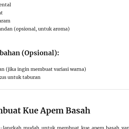
ental
at
aram
andan (opsional, untuk aroma)
ahan (Opsional):
 (jika ingin membuat variasi warna)
kus untuk taburan
mbuat Kue Apem Basah
ah-langkah mudah untuk membuat kue apem basah ya