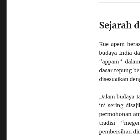
Sejarah 
Kue apem berasa
budaya India da
“appam” dalam
dasar tepung be
disesuaikan den
Dalam budaya Ja
ini sering disa
permohonan amp
tradisi “meg
pembersihan dir