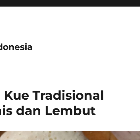
donesia
Kue Tradisional
is dan Lembut