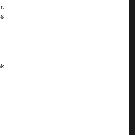
t.
ng
ak