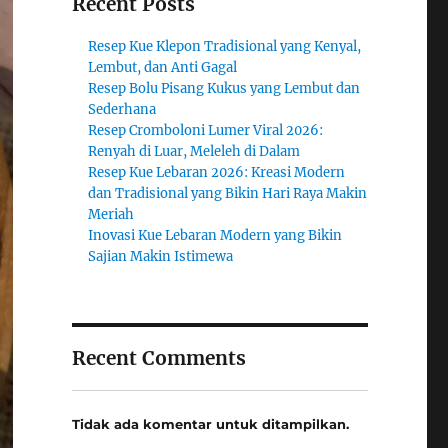
Recent Posts
Resep Kue Klepon Tradisional yang Kenyal,
Lembut, dan Anti Gagal
Resep Bolu Pisang Kukus yang Lembut dan
Sederhana
Resep Cromboloni Lumer Viral 2026:
Renyah di Luar, Meleleh di Dalam
Resep Kue Lebaran 2026: Kreasi Modern
dan Tradisional yang Bikin Hari Raya Makin
Meriah
Inovasi Kue Lebaran Modern yang Bikin
Sajian Makin Istimewa
Recent Comments
Tidak ada komentar untuk ditampilkan.