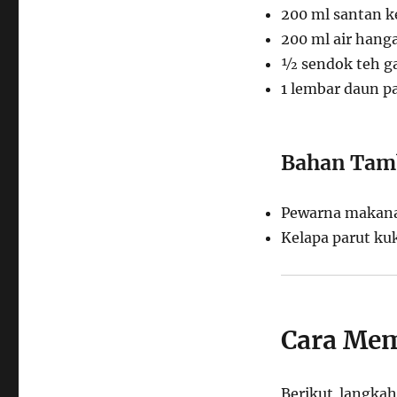
200 ml santan k
200 ml air hang
½ sendok teh g
1 lembar daun p
Bahan Tamb
Pewarna makanan
Kelapa parut ku
Cara Me
Berikut langk