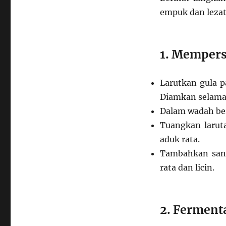
empuk dan lezat
1. Memper
Larutkan gula p
Diamkan selama 
Dalam wadah bes
Tuangkan laruta
aduk rata.
Tambahkan san
rata dan licin.
2. Ferment