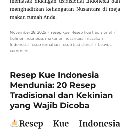
memasak hidangan tradisional Indonesia dan
menghadirkan kehangatan Nusantara di meja
makan rumah Anda.
Posted
Categories
Tags
November 28, 2025
resep kue
,
Resep kue tradisional
on
kuliner Indonesia
,
makanan nusantara
,
masakan
Indonesia
,
resep rumahan
,
resep tradisional
Leave a
on
comment
Resep
Tradisional
Indonesia:
Resep Kue Indonesia
Warisan
Cita
Mendunia: 20 Resep
Rasa
Tradisional dan Kekinian
Nusantara
yang
yang Wajib Dicoba
Tak
Lekang
oleh
Resep Kue Indonesia
Waktu