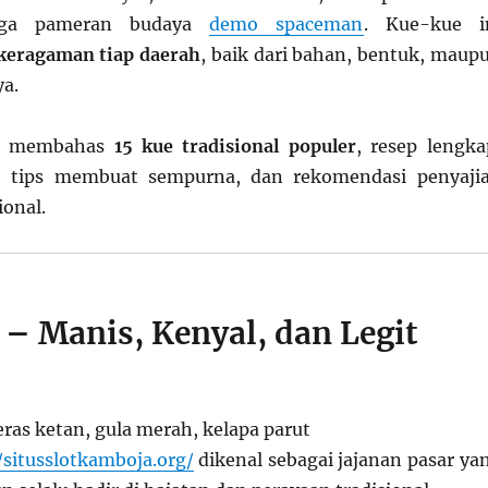
ngga pameran budaya
demo spaceman
. Kue-kue i
keragaman tiap daerah
, baik dari bahan, bentuk, maup
ya.
kan membahas
15 kue tradisional populer
, resep lengka
t, tips membuat sempurna, dan rekomendasi penyaji
ional.
 – Manis, Kenyal, dan Legit
ras ketan, gula merah, kelapa parut
/situsslotkamboja.org/
dikenal sebagai jajanan pasar ya