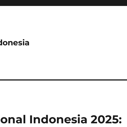
donesia
onal Indonesia 2025: