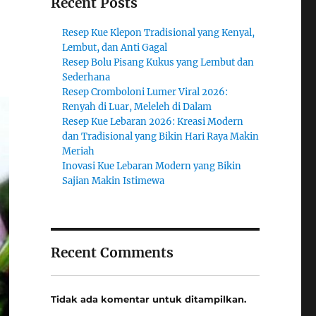
Recent Posts
Resep Kue Klepon Tradisional yang Kenyal,
Lembut, dan Anti Gagal
Resep Bolu Pisang Kukus yang Lembut dan
Sederhana
Resep Cromboloni Lumer Viral 2026:
Renyah di Luar, Meleleh di Dalam
Resep Kue Lebaran 2026: Kreasi Modern
dan Tradisional yang Bikin Hari Raya Makin
Meriah
Inovasi Kue Lebaran Modern yang Bikin
Sajian Makin Istimewa
Recent Comments
Tidak ada komentar untuk ditampilkan.