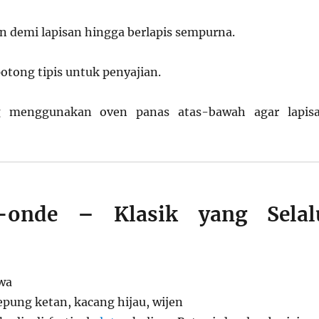
n demi lapisan hingga berlapis sempurna.
otong tipis untuk penyajian.
menggunakan oven panas atas-bawah agar lapis
-onde – Klasik yang Selal
wa
pung ketan, kacang hijau, wijen