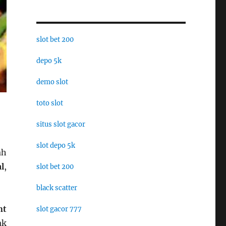
slot bet 200
depo 5k
demo slot
toto slot
situs slot gacor
slot depo 5k
ah
l
,
slot bet 200
black scatter
nt
slot gacor 777
ak