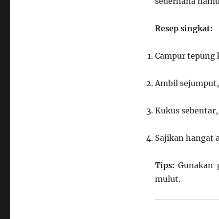
sederhana namun 
Resep singkat:
Campur tepung k
Ambil sejumput, 
Kukus sebentar, 
Sajikan hangat 
Tips:
Gunakan g
mulut.