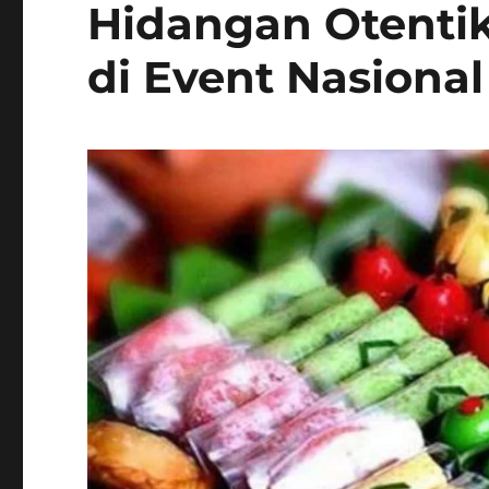
Hidangan Otentik
di Event Nasional