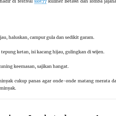
hadir di festival
slot77
kuliner Betawi dan lomba jajan
jau, haluskan, campur gula dan sedikit garam.
 tepung ketan, isi kacang hijau, gulingkan di wijen.
uning keemasan, sajikan hangat.
minyak cukup panas agar onde-onde matang merata d
 minyak.