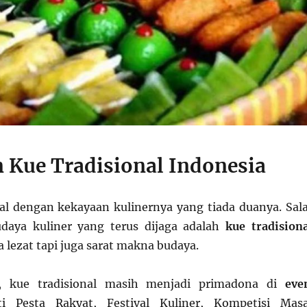
 Kue Tradisional Indonesia
al dengan kekayaan kulinernya yang tiada duanya. Sal
udaya kuliner yang terus dijaga adalah
kue tradisiona
 lezat tapi juga sarat makna budaya.
, kue tradisional masih menjadi primadona di
eve
i Pesta Rakyat, Festival Kuliner, Kompetisi Mas