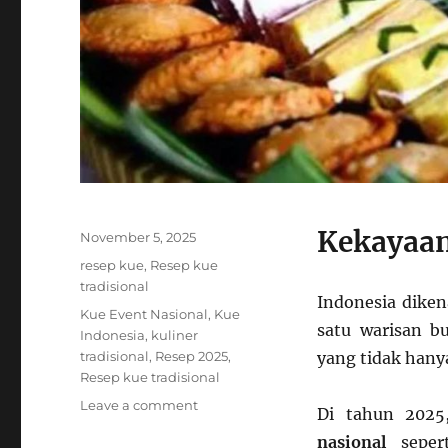
Kekayaan
Posted
November 5, 2025
on
Categories
resep kue
,
Resep kue
tradisional
Indonesia diken
Tags
Kue Event Nasional
,
Kue
satu warisan b
Indonesia
,
kuliner
tradisional
,
Resep 2025
,
yang tidak hanya
Resep kue tradisional
on
Leave a comment
Di tahun 2025
Resep
nasional
sepert
Kue