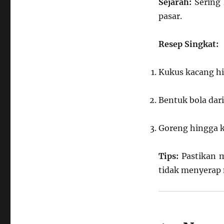
Sejarah:
Sering 
pasar.
Resep Singkat:
Kukus kacang hi
Bentuk bola dari
Goreng hingga k
Tips:
Pastikan 
tidak menyerap