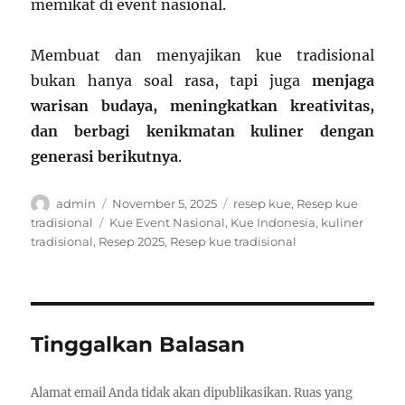
memikat di event nasional.
Membuat dan menyajikan kue tradisional
bukan hanya soal rasa, tapi juga
menjaga
warisan budaya, meningkatkan kreativitas,
dan berbagi kenikmatan kuliner dengan
generasi berikutnya
.
Author
Posted
Categories
admin
November 5, 2025
resep kue
,
Resep kue
on
Tags
tradisional
Kue Event Nasional
,
Kue Indonesia
,
kuliner
tradisional
,
Resep 2025
,
Resep kue tradisional
Tinggalkan Balasan
Alamat email Anda tidak akan dipublikasikan.
Ruas yang