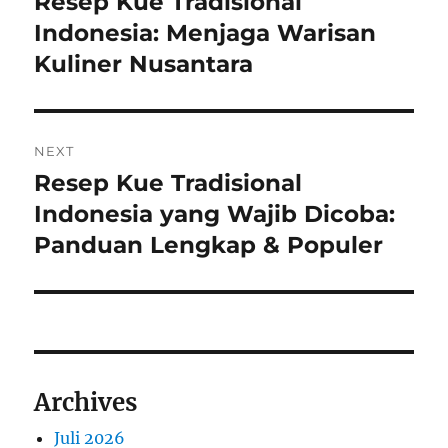
Resep Kue Tradisional
Previous
post:
Indonesia: Menjaga Warisan
Kuliner Nusantara
NEXT
Resep Kue Tradisional
Next
post:
Indonesia yang Wajib Dicoba:
Panduan Lengkap & Populer
Archives
Juli 2026