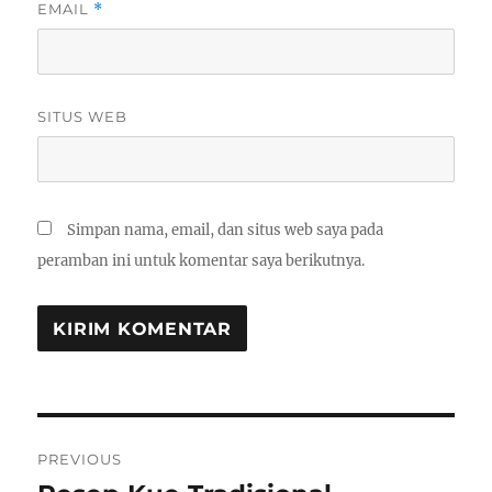
EMAIL
*
SITUS WEB
Simpan nama, email, dan situs web saya pada
peramban ini untuk komentar saya berikutnya.
Navigasi
PREVIOUS
pos