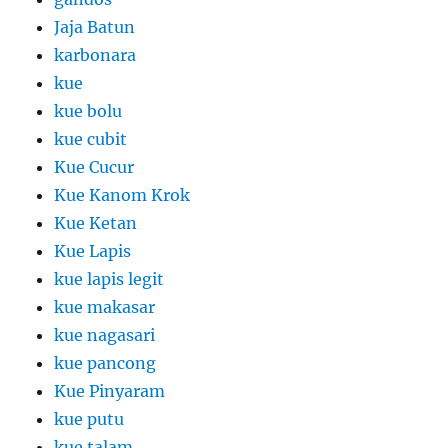
Jaja Batun
karbonara
kue
kue bolu
kue cubit
Kue Cucur
Kue Kanom Krok
Kue Ketan
Kue Lapis
kue lapis legit
kue makasar
kue nagasari
kue pancong
Kue Pinyaram
kue putu
kue talam