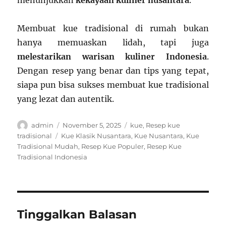
menunjukkan
kekayaan kuliner nusantara
.
Membuat kue tradisional di rumah bukan
hanya memuaskan lidah, tapi juga
melestarikan warisan kuliner Indonesia
.
Dengan resep yang benar dan tips yang tepat,
siapa pun bisa sukses membuat kue tradisional
yang lezat dan autentik.
Author
Posted
Categories
admin
November 5, 2025
kue
,
Resep kue
on
Tags
tradisional
Kue Klasik Nusantara
,
Kue Nusantara
,
Kue
Tradisional Mudah
,
Resep Kue Populer
,
Resep Kue
Tradisional Indonesia
Tinggalkan Balasan