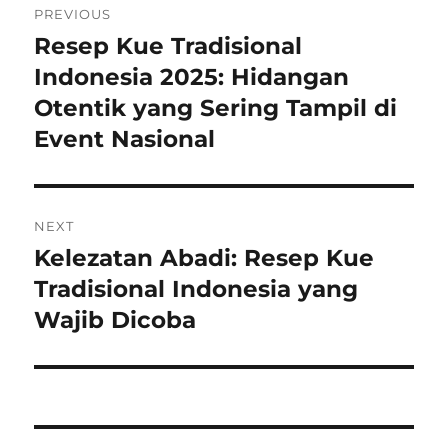
PREVIOUS
pos
Resep Kue Tradisional
Previous
post:
Indonesia 2025: Hidangan
Otentik yang Sering Tampil di
Event Nasional
NEXT
Kelezatan Abadi: Resep Kue
Next
post:
Tradisional Indonesia yang
Wajib Dicoba