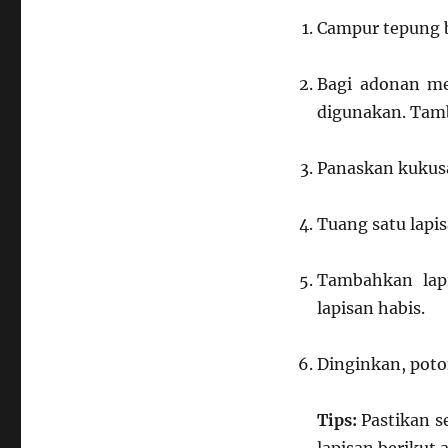
Campur tepung b
Bagi adonan me
digunakan. Tam
Panaskan kukusa
Tuang satu lapi
Tambahkan lapi
lapisan habis.
Dinginkan, poto
Tips:
Pastikan s