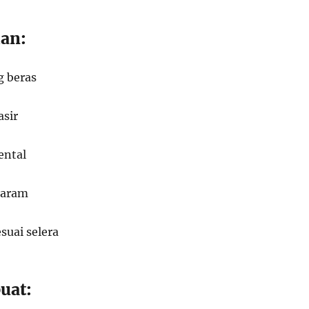
an:
g beras
asir
ental
garam
suai selera
uat: