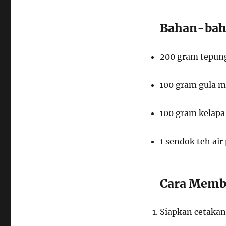
Bahan-bah
200 gram tepun
100 gram gula m
100 gram kelapa
1 sendok teh ai
Cara Memb
Siapkan cetakan