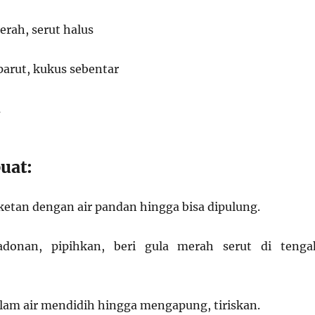
erah, serut halus
parut, kukus sebentar
m
uat:
etan dengan air pandan hingga bisa dipulung.
adonan, pipihkan, beri gula merah serut di tenga
lam air mendidih hingga mengapung, tiriskan.