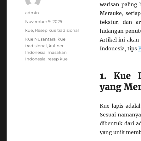
warisan paling
Author
admin
Merauke, setiap
Posted
November 9, 2025
tekstur, dan a
on
Categories
kue
,
Resep kue tradisional
hidangan penutup
Tags
Kue Nusantara
,
kue
Artikel ini aka
tradisional
,
kuliner
Indonesia, tips
Indonesia
,
masakan
Indonesia
,
resep kue
1. Kue 
yang Me
Kue lapis adala
Sesuai namanya,
dibentuk dari a
yang unik membu