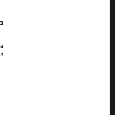
h
si
un