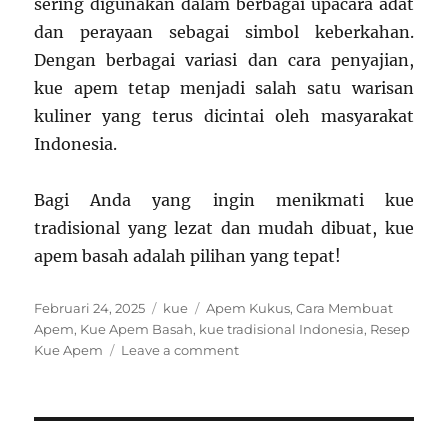
sering digunakan dalam berbagai upacara adat
dan perayaan sebagai simbol keberkahan.
Dengan berbagai variasi dan cara penyajian,
kue apem tetap menjadi salah satu warisan
kuliner yang terus dicintai oleh masyarakat
Indonesia.
Bagi Anda yang ingin menikmati kue
tradisional yang lezat dan mudah dibuat, kue
apem basah adalah pilihan yang tepat!
Posted
Categories
Tags
Februari 24, 2025
kue
Apem Kukus
,
Cara Membuat
on
Apem
,
Kue Apem Basah
,
kue tradisional Indonesia
,
Resep
on
Kue Apem
Leave a comment
Kue
Apem
Basah:
Kue