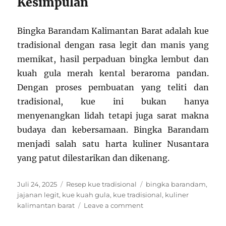
Kesimpulan
Bingka Barandam Kalimantan Barat adalah kue
tradisional dengan rasa legit dan manis yang
memikat, hasil perpaduan bingka lembut dan
kuah gula merah kental beraroma pandan.
Dengan proses pembuatan yang teliti dan
tradisional, kue ini bukan hanya
menyenangkan lidah tetapi juga sarat makna
budaya dan kebersamaan. Bingka Barandam
menjadi salah satu harta kuliner Nusantara
yang patut dilestarikan dan dikenang.
Posted
Categories
Tags
Juli 24, 2025
Resep kue tradisional
bingka barandam
,
on
jajanan legit
,
kue kuah gula
,
kue tradisional
,
kuliner
on
kalimantan barat
Leave a comment
Resep