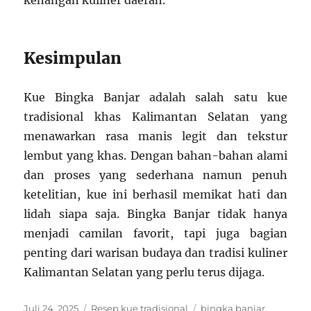
kenangan kuliner daerah.
Kesimpulan
Kue Bingka Banjar adalah salah satu kue
tradisional khas Kalimantan Selatan yang
menawarkan rasa manis legit dan tekstur
lembut yang khas. Dengan bahan-bahan alami
dan proses yang sederhana namun penuh
ketelitian, kue ini berhasil memikat hati dan
lidah siapa saja. Bingka Banjar tidak hanya
menjadi camilan favorit, tapi juga bagian
penting dari warisan budaya dan tradisi kuliner
Kalimantan Selatan yang perlu terus dijaga.
Posted
Categories
Tags
Juli 24, 2025
Resep kue tradisional
bingka banjar
,