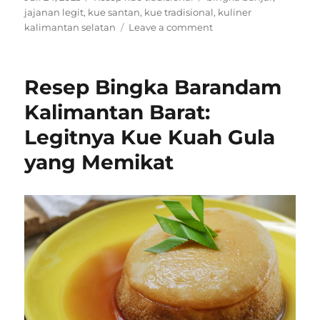
on
jajanan legit
,
kue santan
,
kue tradisional
,
kuliner
on
kalimantan selatan
Leave a comment
Resep
Kue
Bingka
Resep Bingka Barandam
Banjar:
Manis
Kalimantan Barat:
Legit
Legitnya Kue Kuah Gula
Khas
Kalimantan
yang Memikat
Selatan