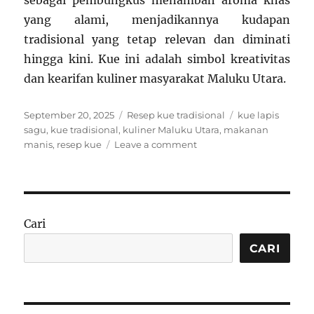
sebagai pembungkus menambah aroma khas
yang alami, menjadikannya kudapan
tradisional yang tetap relevan dan diminati
hingga kini. Kue ini adalah simbol kreativitas
dan kearifan kuliner masyarakat Maluku Utara.
Posted
Categories
Tags
September 20, 2025
Resep kue tradisional
kue lapis
on
sagu
,
kue tradisional
,
kuliner Maluku Utara
,
makanan
on
manis
,
resep kue
Leave a comment
Resep
Kue
Lapis
Sagu
Khas
Cari
Maluku
Utara:
CARI
Lembut
dan
Manis
Alami