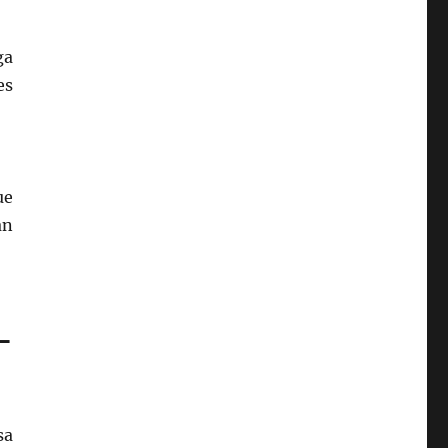
ga
es
ue
an
-
sa