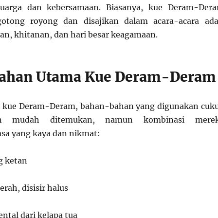
luarga dan kebersamaan. Biasanya, kue Deram-Der
gotong royong dan disajikan dalam acara-acara ada
han, khitanan, dan hari besar keagamaan.
ahan Utama Kue Deram-Deram
 kue Deram-Deram, bahan-bahan yang digunakan cuk
an mudah ditemukan, namun kombinasi mere
sa yang kaya dan nikmat:
g ketan
rah, disisir halus
ntal dari kelapa tua