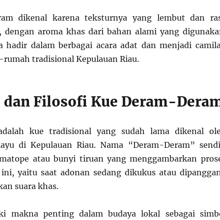
am dikenal karena teksturnya yang lembut dan ra
, dengan aroma khas dari bahan alami yang digunaka
a hadir dalam berbagai acara adat dan menjadi camil
h-rumah tradisional Kepulauan Riau.
l dan Filosofi Kue Deram-Dera
dalah kue tradisional yang sudah lama dikenal ol
layu di Kepulauan Riau. Nama “Deram-Deram” sendi
matope atau bunyi tiruan yang menggambarkan pros
ini, yaitu saat adonan sedang dikukus atau dipangga
an suara khas.
ki makna penting dalam budaya lokal sebagai simb