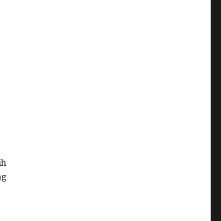
ih
ng