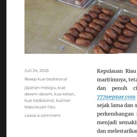
Posted
Juli 24, 2025
Kepulauan Riau
on
Categories
Resep kue tradisional
maritimnya, tet
Tags
jajanan melayu
,
kue
dan penuh ci
deram-deram
,
kue ketan
,
777neymar.com
kue tradisional
,
kuliner
sejak lama dan 
kepulauan riau
perkembangan 
on
Leave a comment
Resep
menjadi semaki
Kue
dan melestarika
Deram-