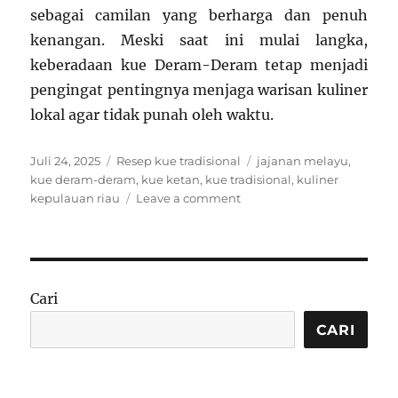
sebagai camilan yang berharga dan penuh
kenangan. Meski saat ini mulai langka,
keberadaan kue Deram-Deram tetap menjadi
pengingat pentingnya menjaga warisan kuliner
lokal agar tidak punah oleh waktu.
Posted
Categories
Tags
Juli 24, 2025
Resep kue tradisional
jajanan melayu
,
on
kue deram-deram
,
kue ketan
,
kue tradisional
,
kuliner
on
kepulauan riau
Leave a comment
Resep
Kue
Deram-
Deram:
Kelezatan
Cari
Tradisional
dari
CARI
Kepulauan
Riau
yang