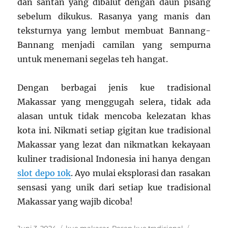
dan santan yang dibalut dengan daun pisang
sebelum dikukus. Rasanya yang manis dan
teksturnya yang lembut membuat Bannang-
Bannang menjadi camilan yang sempurna
untuk menemani segelas teh hangat.
Dengan berbagai
jenis kue tradisional
Makassar
yang menggugah selera, tidak ada
alasan untuk tidak mencoba kelezatan khas
kota ini. Nikmati setiap gigitan kue tradisional
Makassar yang lezat dan nikmatkan kekayaan
kuliner tradisional Indonesia ini hanya dengan
slot depo 10k
. Ayo mulai eksplorasi dan rasakan
sensasi yang unik dari setiap kue tradisional
Makassar yang wajib dicoba!
Posted
Categories
Tags
Juni 3, 2024
kue makasar
,
Resep kue tradisional