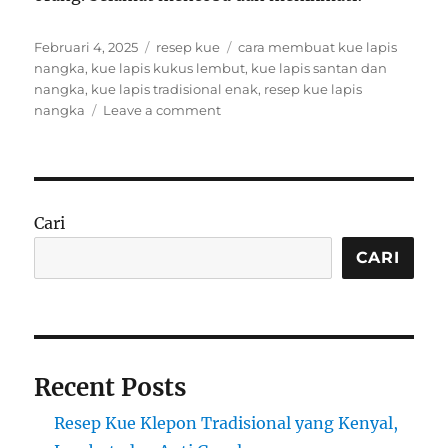
Posted
Categories
Tags
Februari 4, 2025
resep kue
cara membuat kue lapis
on
nangka
,
kue lapis kukus lembut
,
kue lapis santan dan
nangka
,
kue lapis tradisional enak
,
resep kue lapis
on
nangka
Leave a comment
Resep
Kue
Lapis
Nangka
yang
Cari
Lezat
dan
CARI
Lembut
Recent Posts
Resep Kue Klepon Tradisional yang Kenyal,