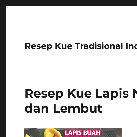
Resep Kue Tradisional In
Resep Kue Lapis 
dan Lembut