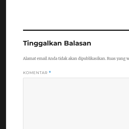
Tinggalkan Balasan
Alamat email Anda tidak akan dipublikasikan.
Ruas yang w
KOMENTAR
*