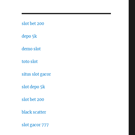
slot bet 200
depo 5k
demo slot
toto slot
situs slot gacor
slot depo 5k
slot bet 200
black scatter
slot gacor 777