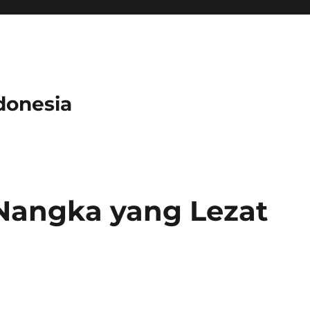
donesia
Nangka yang Lezat