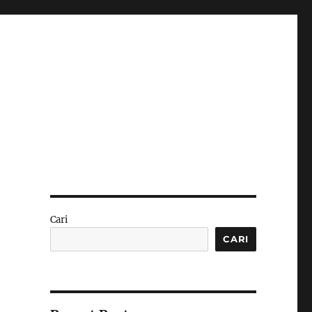
Cari
CARI