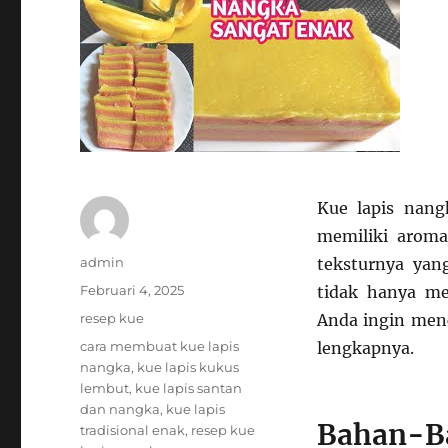
Kue lapis nangk
memiliki aroma
Author
admin
teksturnya yan
Posted
Februari 4, 2025
tidak hanya men
on
Categories
resep kue
Anda ingin menc
Tags
cara membuat kue lapis
lengkapnya.
nangka
,
kue lapis kukus
lembut
,
kue lapis santan
dan nangka
,
kue lapis
Bahan-Ba
tradisional enak
,
resep kue