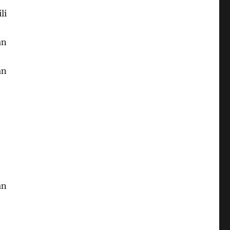
li
an
an
an