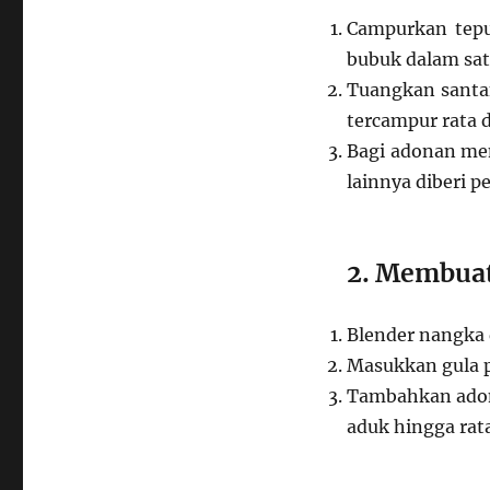
Campurkan tepun
bubuk dalam sat
Tuangkan santan
tercampur rata 
Bagi adonan men
lainnya diberi p
2. Membuat
Blender nangka 
Masukkan gula pa
Tambahkan adon
aduk hingga rata