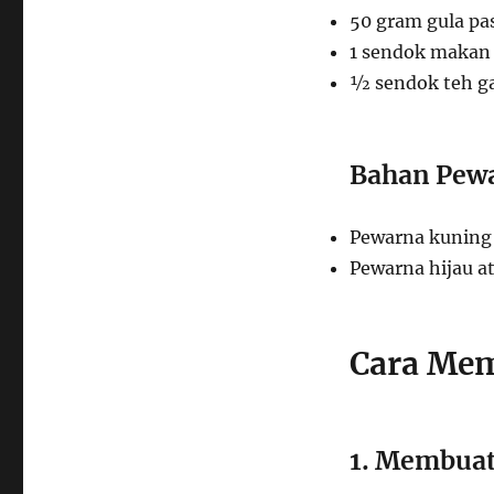
50 gram gula pas
1 sendok makan
½ sendok teh g
Bahan Pewa
Pewarna kuning
Pewarna hijau a
Cara Mem
1. Membuat