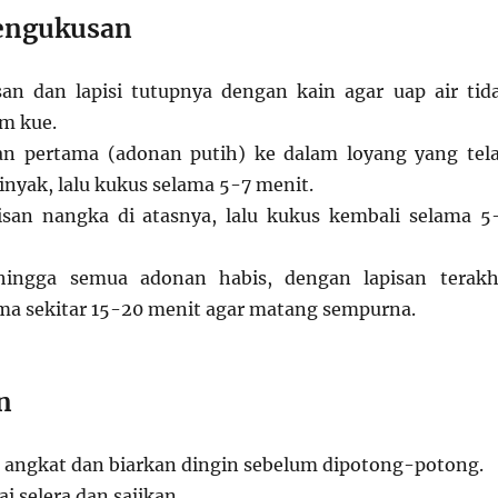
Pengukusan
an dan lapisi tutupnya dengan kain agar uap air tid
m kue.
an pertama (adonan putih) ke dalam loyang yang tel
minyak, lalu kukus selama 5-7 menit.
san nangka di atasnya, lalu kukus kembali selama 5
hingga semua adonan habis, dengan lapisan terakh
ama sekitar 15-20 menit agar matang sempurna.
n
 angkat dan biarkan dingin sebelum dipotong-potong.
i selera dan sajikan.