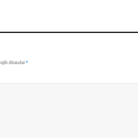
ajib ditandai
*