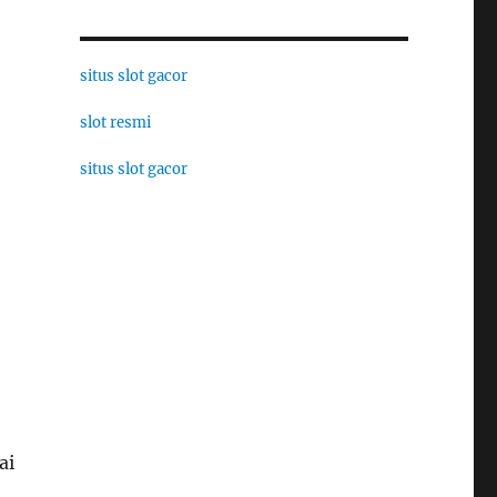
situs slot gacor
slot resmi
situs slot gacor
ai