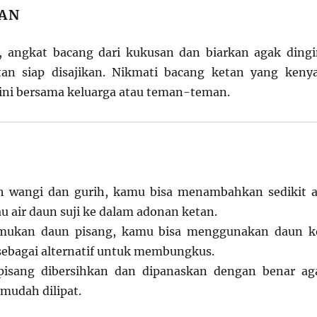
IAN
, angkat bacang dari kukusan dan biarkan agak dingi
an siap disajikan. Nikmati bacang ketan yang kenya
t ini bersama keluarga atau teman-teman.
ih wangi dan gurih, kamu bisa menambahkan sedikit a
u air daun suji ke dalam adonan ketan.
emukan daun pisang, kamu bisa menggunakan daun k
 sebagai alternatif untuk membungkus.
pisang dibersihkan dan dipanaskan dengan benar ag
 mudah dilipat.