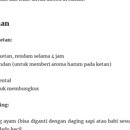
han
etan:
ketan, rendam selama 4 jam
pandan (untuk memberi aroma harum pada ketan)
ental
ntuk membungkus
ing:
 ayam (bisa diganti dengan daging sapi atau babi sesu
dadu kecil