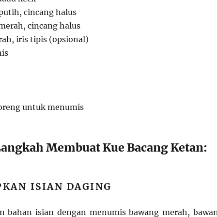
putih, cincang halus
merah, cincang halus
h, iris tipis (opsional)
is
m
oreng untuk menumis
angkah Membuat Kue Bacang Ketan:
KAN ISIAN DAGING
an bahan isian dengan menumis bawang merah, bawa