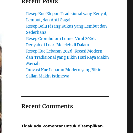
Recent Posts
Resep Kue Klepon Tradisional yang Kenyal,
Lembut, dan Anti Gagal
Resep Bolu Pisang Kukus yang Lembut dan
Sederhana
Resep Cromboloni Lumer Viral 2026:
Renyah di Luar, Meleleh di Dalam
Resep Kue Lebaran 2026: Kreasi Modern
dan Tradisional yang Bikin Hari Raya Makin
Meriah
Inovasi Kue Lebaran Modern yang Bikin
Sajian Makin Istimewa
Recent Comments
Tidak ada komentar untuk ditampilkan.