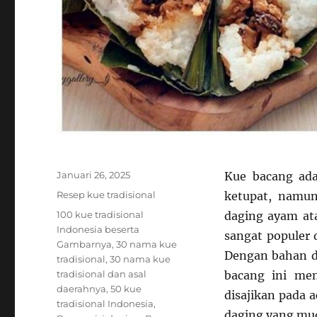
Posted
Januari 26, 2025
Kue bacang ada
on
Categories
Resep kue tradisional
ketupat, namun
Tags
100 kue tradisional
daging ayam ata
Indonesia beserta
sangat populer 
Gambarnya
,
30 nama kue
Dengan bahan da
tradisional
,
30 nama kue
tradisional dan asal
bacang ini me
daerahnya
,
50 kue
disajikan pada a
tradisional Indonesia
,
daging yang mud