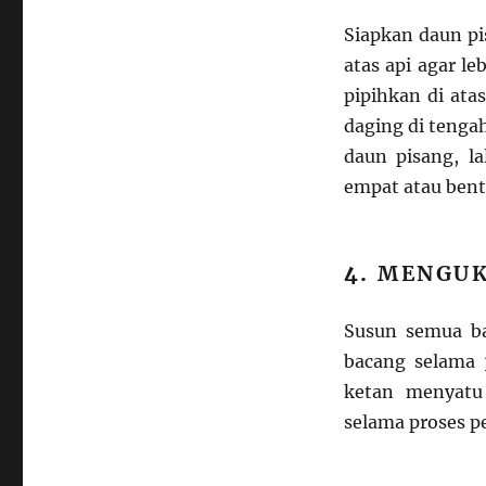
Siapkan daun pi
atas api agar l
pipihkan di ata
daging di tenga
daun pisang, l
empat atau bent
4.
MENGUK
Susun semua b
bacang selama
ketan menyatu
selama proses 