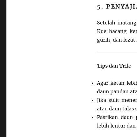
5.
PENYAJ
Setelah matang
Kue bacang ket
gurih, dan leza
Tips dan Trik:
Agar ketan leb
daun pandan ata
Jika sulit men
atau daun talas
Pastikan daun 
lebih lentur dan