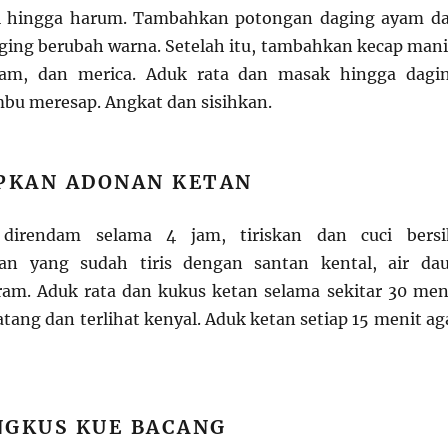
ai hingga harum. Tambahkan potongan daging ayam d
ging berubah warna. Setelah itu, tambahkan kecap mani
ram, dan merica. Aduk rata dan masak hingga dagi
bu meresap. Angkat dan sisihkan.
PKAN ADONAN KETAN
 direndam selama 4 jam, tiriskan dan cuci bersi
an yang sudah tiris dengan santan kental, air da
am. Aduk rata dan kukus ketan selama sekitar 30 men
tang dan terlihat kenyal. Aduk ketan setiap 15 menit ag
GKUS KUE BACANG