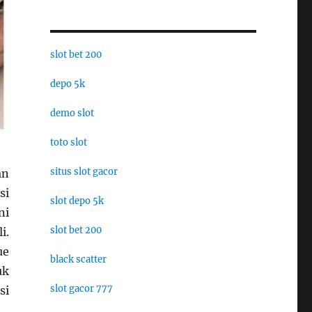
slot bet 200
depo 5k
demo slot
toto slot
situs slot gacor
an
si
slot depo 5k
ni
slot bet 200
i.
ue
black scatter
uk
slot gacor 777
si