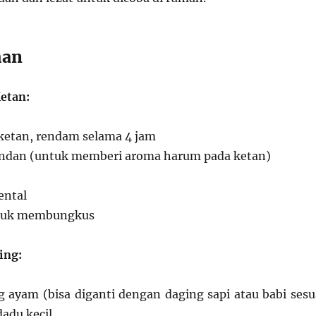
han
etan:
ketan, rendam selama 4 jam
pandan (untuk memberi aroma harum pada ketan)
ental
ntuk membungkus
ing:
 ayam (bisa diganti dengan daging sapi atau babi sesu
dadu kecil