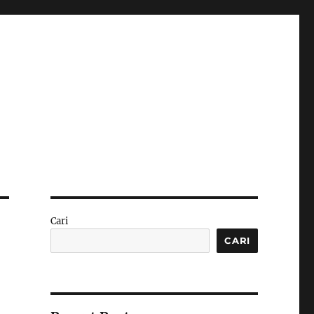
Cari
CARI