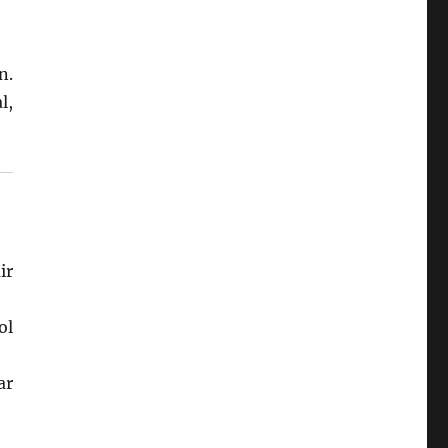
n.
l,
ir
ol
ar