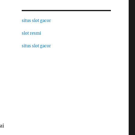
situs slot gacor
slot resmi
situs slot gacor
ai