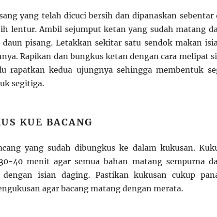
sang yang telah dicuci bersih dan dipanaskan sebentar 
ebih lentur. Ambil sejumput ketan yang sudah matang d
s daun pisang. Letakkan sekitar satu sendok makan isi
hnya. Rapikan dan bungkus ketan dengan cara melipat si
alu rapatkan kedua ujungnya sehingga membentuk se
uk segitiga.
US KUE BACANG
acang yang sudah dibungkus ke dalam kukusan. Kuk
 30-40 menit agar semua bahan matang sempurna d
 dengan isian daging. Pastikan kukusan cukup pan
pengukusan agar bacang matang dengan merata.