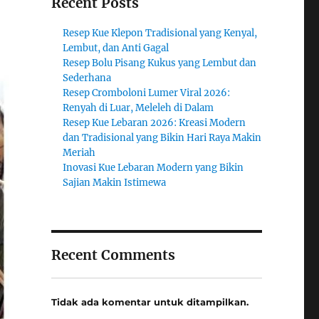
Recent Posts
Resep Kue Klepon Tradisional yang Kenyal,
Lembut, dan Anti Gagal
Resep Bolu Pisang Kukus yang Lembut dan
Sederhana
Resep Cromboloni Lumer Viral 2026:
Renyah di Luar, Meleleh di Dalam
Resep Kue Lebaran 2026: Kreasi Modern
dan Tradisional yang Bikin Hari Raya Makin
Meriah
Inovasi Kue Lebaran Modern yang Bikin
Sajian Makin Istimewa
Recent Comments
Tidak ada komentar untuk ditampilkan.