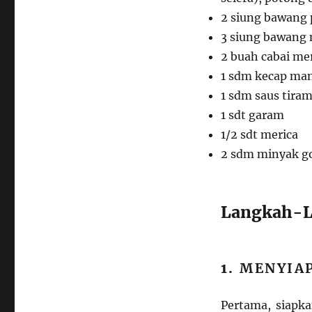
Daging
yang
2 siung bawang 
Lezat
3 siung bawang 
dan
2 buah cabai mera
Mengenyangkan
1 sdm kecap man
1 sdm saus tira
1 sdt garam
1/2 sdt merica
2 sdm minyak g
Langkah-L
1.
MENYIAP
Pertama, siapk