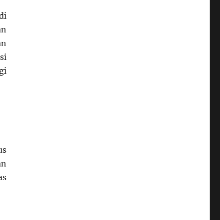
di
an
an
si
gi
us
an
as