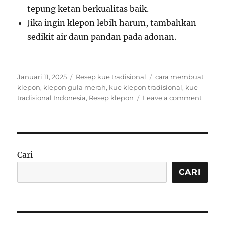
tepung ketan berkualitas baik.
Jika ingin klepon lebih harum, tambahkan
sedikit air daun pandan pada adonan.
Posted
Categories
Tags
Januari 11, 2025
Resep kue tradisional
cara membuat
on
klepon
,
klepon gula merah
,
kue klepon tradisional
,
kue
on
tradisional Indonesia
,
Resep klepon
Leave a comment
Resep
Kue
Klepo
–
Kue
Cari
Tradisi
Indone
CARI
yang
Kenyal
dan
Manis