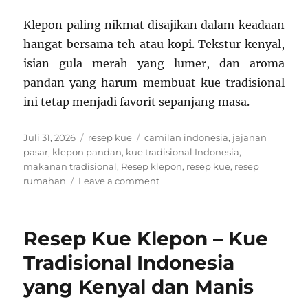
Klepon paling nikmat disajikan dalam keadaan
hangat bersama teh atau kopi. Tekstur kenyal,
isian gula merah yang lumer, dan aroma
pandan yang harum membuat kue tradisional
ini tetap menjadi favorit sepanjang masa.
Posted
Categories
Tags
Juli 31, 2026
resep kue
camilan indonesia
,
jajanan
on
pasar
,
klepon pandan
,
kue tradisional Indonesia
,
makanan tradisional
,
Resep klepon
,
resep kue
,
resep
on
rumahan
Leave a comment
Resep
Kue
Klepon
Resep Kue Klepon – Kue
Tradisional
yang
Tradisional Indonesia
Kenyal,
yang Kenyal dan Manis
Lembut,
dan