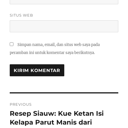
SITUS WEB
Simpan nama, email, dan situs web saya pada
peramban ini untuk komentar saya berikutnya.
Navigasi
PREVIOUS
pos
Resep Siauw: Kue Ketan Isi
Previous
post:
Kelapa Parut Manis dari