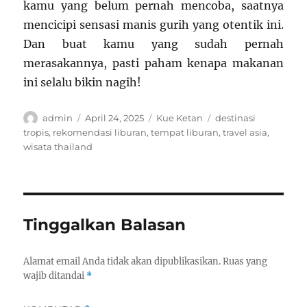
kamu yang belum pernah mencoba, saatnya
mencicipi sensasi manis gurih yang otentik ini.
Dan buat kamu yang sudah pernah
merasakannya, pasti paham kenapa makanan
ini selalu bikin nagih!
Author
Posted
Categories
Tags
admin
April 24, 2025
Kue Ketan
destinasi
on
tropis
,
rekomendasi liburan
,
tempat liburan
,
travel asia
,
wisata thailand
Tinggalkan Balasan
Alamat email Anda tidak akan dipublikasikan.
Ruas yang
wajib ditandai
*