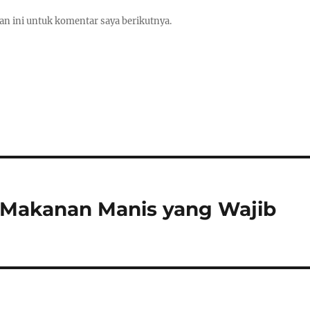
an ini untuk komentar saya berikutnya.
 Makanan Manis yang Wajib