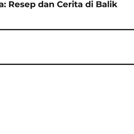
: Resep dan Cerita di Balik