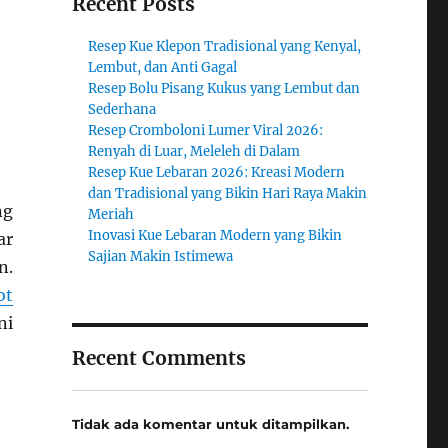
Recent Posts
Resep Kue Klepon Tradisional yang Kenyal,
Lembut, dan Anti Gagal
Resep Bolu Pisang Kukus yang Lembut dan
Sederhana
Resep Cromboloni Lumer Viral 2026:
Renyah di Luar, Meleleh di Dalam
Resep Kue Lebaran 2026: Kreasi Modern
dan Tradisional yang Bikin Hari Raya Makin
ng
Meriah
Inovasi Kue Lebaran Modern yang Bikin
ar
Sajian Makin Istimewa
n.
ot
ni
Recent Comments
Tidak ada komentar untuk ditampilkan.