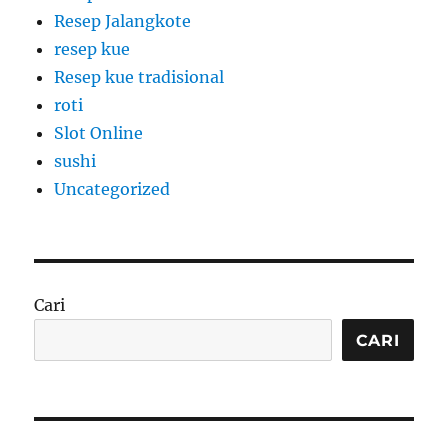
Resep Jalangkote
resep kue
Resep kue tradisional
roti
Slot Online
sushi
Uncategorized
Cari
CARI