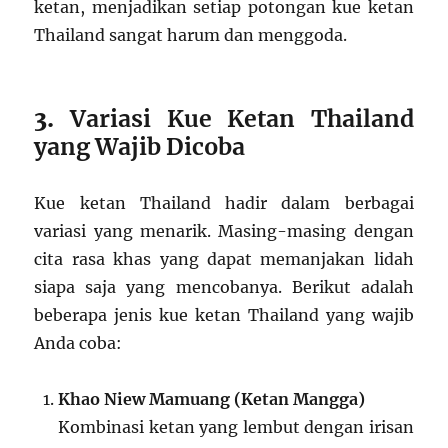
ketan, menjadikan setiap potongan kue ketan
Thailand sangat harum dan menggoda.
3.
Variasi Kue Ketan Thailand
yang Wajib Dicoba
Kue ketan Thailand hadir dalam berbagai
variasi yang menarik. Masing-masing dengan
cita rasa khas yang dapat memanjakan lidah
siapa saja yang mencobanya. Berikut adalah
beberapa jenis kue ketan Thailand yang wajib
Anda coba:
Khao Niew Mamuang (Ketan Mangga)
Kombinasi ketan yang lembut dengan irisan