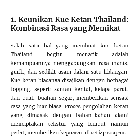
1.
Keunikan Kue Ketan Thailand:
Kombinasi Rasa yang Memikat
Salah satu hal yang membuat kue ketan
Thailand begitu menarik adalah
kemampuannya menggabungkan rasa manis,
gurih, dan sedikit asam dalam satu hidangan.
Kue ketan biasanya disajikan dengan berbagai
topping, seperti santan kental, kelapa parut,
dan buah-buahan segar, memberikan sensasi
rasa yang luar biasa. Proses pengolahan ketan
yang dimasak dengan bahan-bahan alami
menciptakan tekstur yang lembut namun
padat, memberikan kepuasan di setiap suapan.