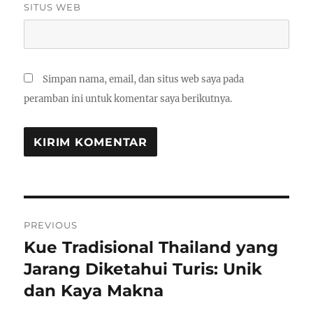
SITUS WEB
Simpan nama, email, dan situs web saya pada
peramban ini untuk komentar saya berikutnya.
Navigasi
PREVIOUS
pos
Kue Tradisional Thailand yang
Previous
post:
Jarang Diketahui Turis: Unik
dan Kaya Makna