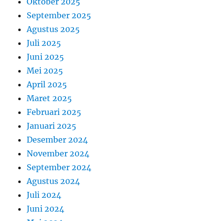
Oktober 2025
September 2025
Agustus 2025
Juli 2025
Juni 2025
Mei 2025
April 2025
Maret 2025
Februari 2025
Januari 2025
Desember 2024
November 2024
September 2024
Agustus 2024
Juli 2024
Juni 2024