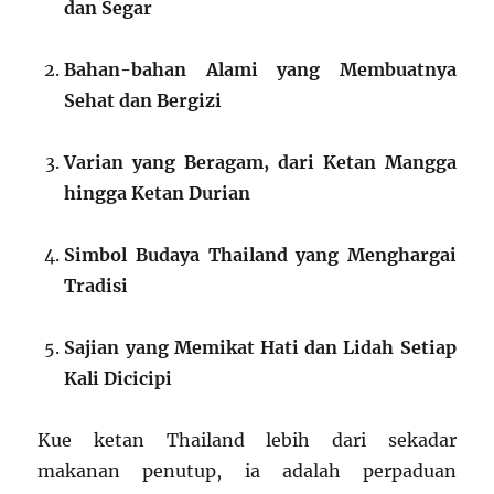
dan Segar
Bahan-bahan Alami yang Membuatnya
Sehat dan Bergizi
Varian yang Beragam, dari Ketan Mangga
hingga Ketan Durian
Simbol Budaya Thailand yang Menghargai
Tradisi
Sajian yang Memikat Hati dan Lidah Setiap
Kali Dicicipi
Kue ketan Thailand lebih dari sekadar
makanan penutup, ia adalah perpaduan