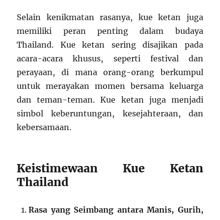
Selain kenikmatan rasanya, kue ketan juga
memiliki peran penting dalam budaya
Thailand. Kue ketan sering disajikan pada
acara-acara khusus, seperti festival dan
perayaan, di mana orang-orang berkumpul
untuk merayakan momen bersama keluarga
dan teman-teman. Kue ketan juga menjadi
simbol keberuntungan, kesejahteraan, dan
kebersamaan.
Keistimewaan Kue Ketan
Thailand
Rasa yang Seimbang antara Manis, Gurih,