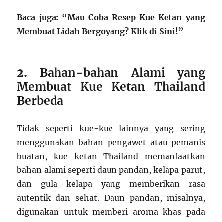
Baca juga: “Mau Coba Resep Kue Ketan yang
Membuat Lidah Bergoyang? Klik di Sini!”
2.
Bahan-bahan Alami yang
Membuat Kue Ketan Thailand
Berbeda
Tidak seperti kue-kue lainnya yang sering
menggunakan bahan pengawet atau pemanis
buatan, kue ketan Thailand memanfaatkan
bahan alami seperti daun pandan, kelapa parut,
dan gula kelapa yang memberikan rasa
autentik dan sehat. Daun pandan, misalnya,
digunakan untuk memberi aroma khas pada