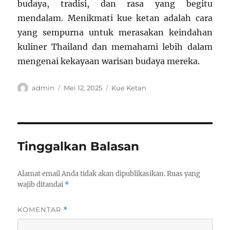
budaya, tradisi, dan rasa yang begitu
mendalam. Menikmati kue ketan adalah cara
yang sempurna untuk merasakan keindahan
kuliner Thailand dan memahami lebih dalam
mengenai kekayaan warisan budaya mereka.
Author
Posted
Categories
admin
Mei 12, 2025
Kue Ketan
on
Tinggalkan Balasan
Alamat email Anda tidak akan dipublikasikan.
Ruas yang
wajib ditandai
*
KOMENTAR
*