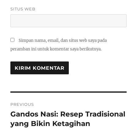
SITUS WEB
Simpan nama, email, dan situs web saya pada
peramban ini untuk komentar saya berikutnya.
Navigasi
PREVIOUS
pos
Gandos Nasi: Resep Tradisional
Previous
post:
yang Bikin Ketagihan