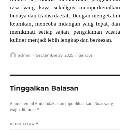
rasa yang kaya sekaligus memperkenalkan
budaya dan tradisi daerah. Dengan mengetahui
keunikan, mencoba hidangan yang tepat, dan
menikmati setiap sajian, pengalaman wisata
kuliner menjadi lebih lengkap dan berkesan.
Author
Posted
Categories
admin
September 29, 2025
gandos
on
Tinggalkan Balasan
Alamat email Anda tidak akan dipublikasikan.
Ruas yang
wajib ditandai
*
KOMENTAR
*