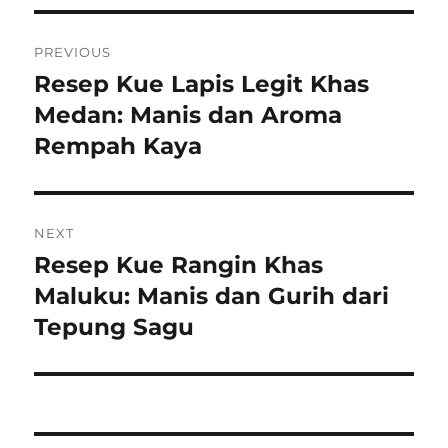
Navigasi
PREVIOUS
pos
Resep Kue Lapis Legit Khas
Previous
post:
Medan: Manis dan Aroma
Rempah Kaya
NEXT
Resep Kue Rangin Khas
Next
post:
Maluku: Manis dan Gurih dari
Tepung Sagu