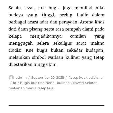
Selain lezat, kue bugis juga memiliki nilai
budaya yang tinggi, sering hadir dalam
berbagai acara adat dan perayaan. Aroma khas
dari daun pisang serta rasa rempah alami pada
kelapa menjadikannya camilan yang
menggugah selera sekaligus sarat makna
tradisi. Kue bugis bukan sekadar kudapan,
melainkan simbol warisan kuliner yang tetap
dilestarikan hingga kini.
Author
Posted
Categories
admin
September 20, 2025
Resep kue tradisional
on
Tags
kue bugis
,
kue tradisional
,
kuliner Sulawesi Selatan
,
makanan manis
,
resep kue