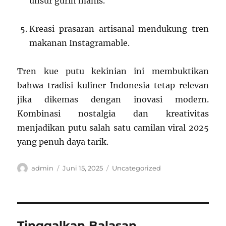
unsur gurih manis.
Kreasi prasaran artisanal mendukung tren
makanan Instagramable.
Tren kue putu kekinian ini membuktikan
bahwa tradisi kuliner Indonesia tetap relevan
jika dikemas dengan inovasi modern.
Kombinasi nostalgia dan kreativitas
menjadikan putu salah satu camilan viral 2025
yang penuh daya tarik.
Author
Posted
Categories
admin
Juni 15, 2025
Uncategorized
on
Tinggalkan Balasan