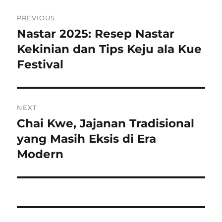
Navigasi
PREVIOUS
pos
Nastar 2025: Resep Nastar
Previous
post:
Kekinian dan Tips Keju ala Kue
Festival
NEXT
Chai Kwe, Jajanan Tradisional
Next
post:
yang Masih Eksis di Era
Modern